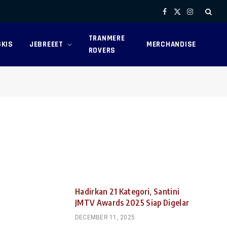
Facebook
X
Instagram
(Twitter)
TRANMERE
KIS
JEBREEET
MERCHANDISE
ROVERS
Hadirkan 21 Kategori, Santini
JMTV Awards 2025 Siap Digelar
DECEMBER 11, 2025