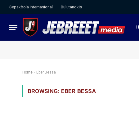
Sepakbola Internasional
Bulutangkis
Home
»
Eber Bessa
BROWSING:
EBER BESSA