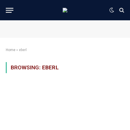
Home
»
eberl
BROWSING:
EBERL