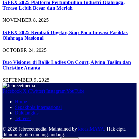
ISFEX 2025 Platform Pertumbuhan Industri Olahraga,
Terasa Lebih Besar dan Meriah
NOVEMBER 8, 2025
ISFEX 2025 Kembali Digelar, Siap Pacu Inovasi Fasilitas
Olahraga Nasional
OCTOBER 24, 2025
Duo Visioner di Balik Ladies On Court, Alvina Taslim dan
Christine Ananta
SEPTEMBER 9, 2025
Facebook
X (Twitter)
Instagram
YouTube
Home
Sepakbola Internasional
Bulutangkis
Jebreeet
© 2026 Jebreeetmedia. Maintained by
kreasiMAYA
. Hak cipta
dilindungi oleh undang-undang.