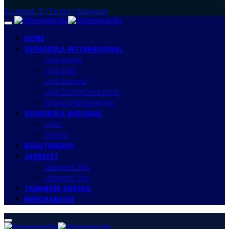
Facebook
X (Twitter)
Instagram
HOME
SEPAKBOLA INTERNASIONAL
Liga Inggris
Liga Italia
Liga Spanyol
Liga Champion/Europa
Timnas Mancanegara
SEPAKBOLA NASIONAL
Liga 1
Timnas
BULUTANGKIS
JEBREEET
Jebreeet Talk
Jebreeet Tips
TRANMERE ROVERS
MERCHANDISE