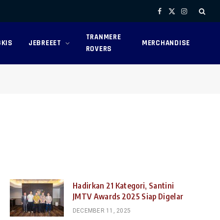
Facebook
X
Instagram
(Twitter)
TRANMERE
KIS
JEBREEET
MERCHANDISE
ROVERS
Hadirkan 21 Kategori, Santini
JMTV Awards 2025 Siap Digelar
DECEMBER 11, 2025