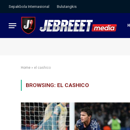
Sepakbola Internasional
Bulutangkis
Home
»
el cashico
BROWSING:
EL CASHICO