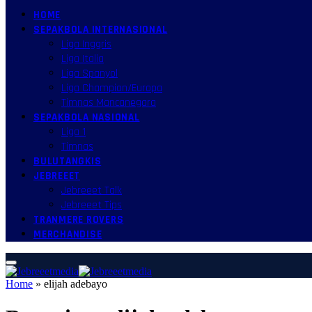
HOME
SEPAKBOLA INTERNASIONAL
Liga Inggris
Liga Italia
Liga Spanyol
Liga Champion/Europa
Timnas Mancanegara
SEPAKBOLA NASIONAL
Liga 1
Timnas
BULUTANGKIS
JEBREEET
Jebreeet Talk
Jebreeet Tips
TRANMERE ROVERS
MERCHANDISE
Home
»
elijah adebayo