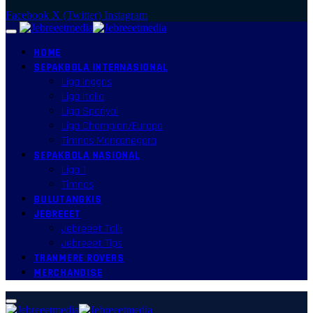
Facebook
X (Twitter)
Instagram
HOME
SEPAKBOLA INTERNASIONAL
Liga Inggris
Liga Italia
Liga Spanyol
Liga Champion/Europa
Timnas Mancanegara
SEPAKBOLA NASIONAL
Liga 1
Timnas
BULUTANGKIS
JEBREEET
Jebreeet Talk
Jebreeet Tips
TRANMERE ROVERS
MERCHANDISE