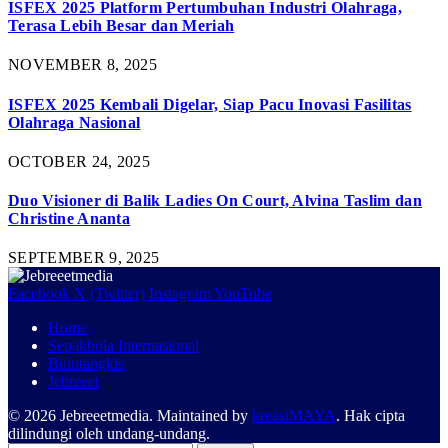
ISFEX 2025 Platform Pertumbuhan Industri Olahraga,
Terasa Lebih Besar dan Meriah
NOVEMBER 8, 2025
ISFEX 2025 Kembali Digelar, Siap Pacu Inovasi Fasilitas
Olahraga Nasional
OCTOBER 24, 2025
Duo Visioner di Balik Ladies On Court, Alvina Taslim dan
Christine Ananta
SEPTEMBER 9, 2025
Facebook
X (Twitter)
Instagram
YouTube
Home
Sepakbola Internasional
Bulutangkis
Jebreeet
© 2026 Jebreeetmedia. Maintained by
kreasiMAYA
. Hak cipta
dilindungi oleh undang-undang.