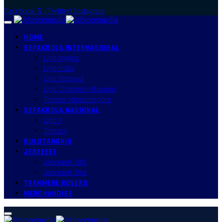
Facebook
X (Twitter)
Instagram
HOME
SEPAKBOLA INTERNASIONAL
Liga Inggris
Liga Italia
Liga Spanyol
Liga Champion/Europa
Timnas Mancanegara
SEPAKBOLA NASIONAL
Liga 1
Timnas
BULUTANGKIS
JEBREEET
Jebreeet Talk
Jebreeet Tips
TRANMERE ROVERS
MERCHANDISE