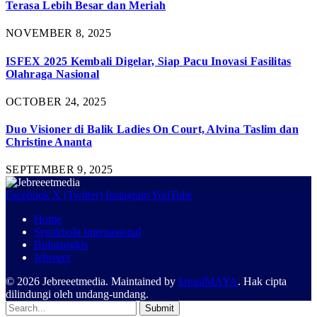
Terasa Lebih Besar dan Meriah
NOVEMBER 8, 2025
ISFEX 2025 Kembali Digelar, Siap Pacu Inovasi Fasilitas
Olahraga Nasional
OCTOBER 24, 2025
Duo Visioner di Balik Ladies On Court, Alvina Taslim dan
Christine Ananta
SEPTEMBER 9, 2025
Facebook
X (Twitter)
Instagram
YouTube
Home
Sepakbola Internasional
Bulutangkis
Jebreeet
© 2026 Jebreeetmedia. Maintained by
kreasiMAYA
. Hak cipta
dilindungi oleh undang-undang.
Submit