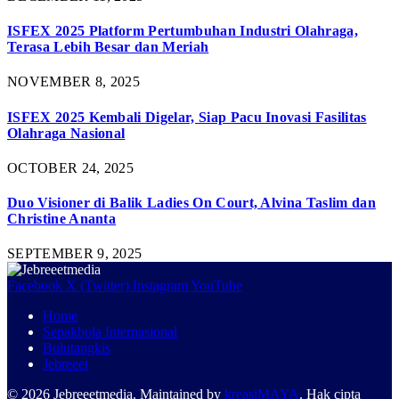
ISFEX 2025 Platform Pertumbuhan Industri Olahraga,
Terasa Lebih Besar dan Meriah
NOVEMBER 8, 2025
ISFEX 2025 Kembali Digelar, Siap Pacu Inovasi Fasilitas
Olahraga Nasional
OCTOBER 24, 2025
Duo Visioner di Balik Ladies On Court, Alvina Taslim dan
Christine Ananta
SEPTEMBER 9, 2025
Facebook
X (Twitter)
Instagram
YouTube
Home
Sepakbola Internasional
Bulutangkis
Jebreeet
© 2026 Jebreeetmedia. Maintained by
kreasiMAYA
. Hak cipta