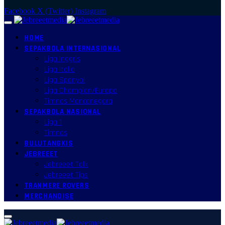
Facebook
X (Twitter)
Instagram
HOME
SEPAKBOLA INTERNASIONAL
Liga Inggris
Liga Italia
Liga Spanyol
Liga Champion/Europa
Timnas Mancanegara
SEPAKBOLA NASIONAL
Liga 1
Timnas
BULUTANGKIS
JEBREEET
Jebreeet Talk
Jebreeet Tips
TRANMERE ROVERS
MERCHANDISE