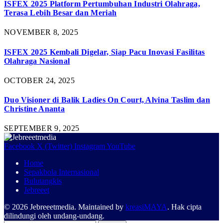
ISFEX 2025 Platform Pertumbuhan Industri Olahraga,
Terasa Lebih Besar dan Meriah
NOVEMBER 8, 2025
ISFEX 2025 Kembali Digelar, Siap Pacu Inovasi Fasilitas
Olahraga Nasional
OCTOBER 24, 2025
Duo Visioner di Balik Ladies On Court, Alvina Taslim dan
Christine Ananta
SEPTEMBER 9, 2025
Facebook
X (Twitter)
Instagram
YouTube
Home
Sepakbola Internasional
Bulutangkis
Jebreeet
© 2026 Jebreeetmedia. Maintained by
kreasiMAYA
. Hak cipta
dilindungi oleh undang-undang.