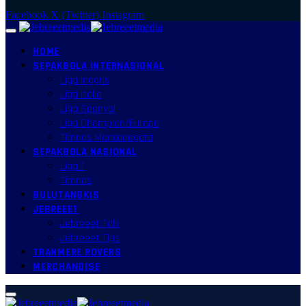
Facebook
X (Twitter)
Instagram
HOME
SEPAKBOLA INTERNASIONAL
Liga Inggris
Liga Italia
Liga Spanyol
Liga Champion/Europa
Timnas Mancanegara
SEPAKBOLA NASIONAL
Liga 1
Timnas
BULUTANGKIS
JEBREEET
Jebreeet Talk
Jebreeet Tips
TRANMERE ROVERS
MERCHANDISE