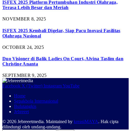
ISFEX 2025 Platform Pertumbuhan Industri Olahraga,
Terasa Lebih Besar dan Meriah
NOVEMBER 8, 2025
ISFEX 2025 Kembali Digelar, Siap Pacu Inovasi Fasilitas
Olahraga Nasional
OCTOBER 24, 2025
Duo Visioner di Balik Ladies On Court, Alvina Taslim dan
Christine Ananta
SEPTEMBER 9, 2025
Facebook
X (Twitter)
Instagram
YouTube
Home
Sepakbola Internasional
Bulutangkis
Jebreeet
© 2026 Jebreeetmedia. Maintained by
kreasiMAYA
. Hak cipta
dilindungi oleh undang-undang.