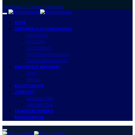
Facebook
X (Twitter)
Instagram
HOME
SEPAKBOLA INTERNASIONAL
Liga Inggris
Liga Italia
Liga Spanyol
Liga Champion/Europa
Timnas Mancanegara
SEPAKBOLA NASIONAL
Liga 1
Timnas
BULUTANGKIS
JEBREEET
Jebreeet Talk
Jebreeet Tips
TRANMERE ROVERS
MERCHANDISE