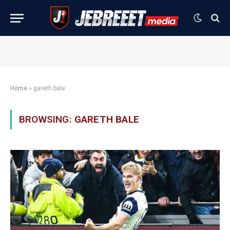
Home
»
gareth bale
BROWSING:
GARETH BALE