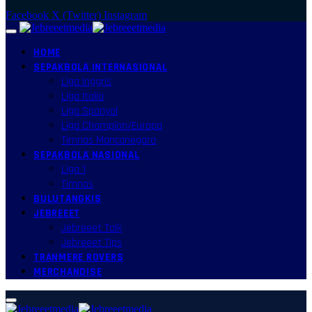
Facebook
X (Twitter)
Instagram
HOME
SEPAKBOLA INTERNASIONAL
Liga Inggris
Liga Italia
Liga Spanyol
Liga Champion/Europa
Timnas Mancanegara
SEPAKBOLA NASIONAL
Liga 1
Timnas
BULUTANGKIS
JEBREEET
Jebreeet Talk
Jebreeet Tips
TRANMERE ROVERS
MERCHANDISE