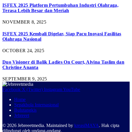
ISFEX 2025 Platform Pertumbuhan Industri Olahraga,
Terasa Lebih Besar dan Meriah
NOVEMBER 8, 2025
ISFEX 2025 Kembali Digelar, Siap Pacu Inovasi Fasilitas
Olahraga Nasional
OCTOBER 24, 2025
Duo Visioner di Balik Ladies On Court, Alvina Taslim dan
Christine Ananta
SEPTEMBER 9, 2025
Facebook
X (Twitter)
Instagram
YouTube
Home
Sepakbola Internasional
Bulutangkis
Jebreeet
© 2026 Jebreeetmedia. Maintained by
kreasiMAYA
. Hak cipta
dilindungi oleh undang-undang.