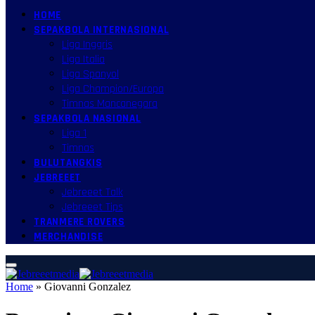
HOME
SEPAKBOLA INTERNASIONAL
Liga Inggris
Liga Italia
Liga Spanyol
Liga Champion/Europa
Timnas Mancanegara
SEPAKBOLA NASIONAL
Liga 1
Timnas
BULUTANGKIS
JEBREEET
Jebreeet Talk
Jebreeet Tips
TRANMERE ROVERS
MERCHANDISE
Home
»
Giovanni Gonzalez