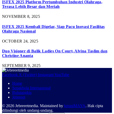
ISFEX 2025 Platform Pertumbuhan Industri Olahraga,
Terasa Lebih Besar dan Meriah
NOVEMBER 8, 2025
ISFEX 2025 Kembali Digelar, Siap Pacu Inovasi Fasilitas
Olahraga Nasional
OCTOBER 24, 2025
Duo Visioner di Balik Ladies On Court, Alvina Taslim dan
Christine Ananta
SEPTEMBER 9, 2025
Facebook
X (Twitter)
Instagram
YouTube
Home
Sepakbola Internasional
Bulutangkis
Jebreeet
© 2026 Jebreeetmedia. Maintained by
kreasiMAYA
. Hak cipta
dilindungi oleh undang-undang.