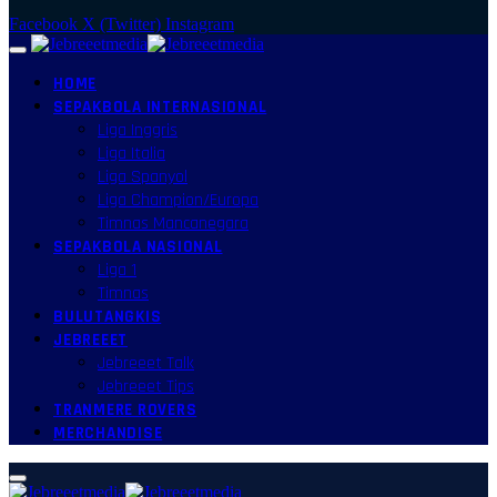
Facebook
X (Twitter)
Instagram
HOME
SEPAKBOLA INTERNASIONAL
Liga Inggris
Liga Italia
Liga Spanyol
Liga Champion/Europa
Timnas Mancanegara
SEPAKBOLA NASIONAL
Liga 1
Timnas
BULUTANGKIS
JEBREEET
Jebreeet Talk
Jebreeet Tips
TRANMERE ROVERS
MERCHANDISE