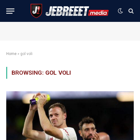
Home
»
gol voli
BROWSING:
GOL VOLI