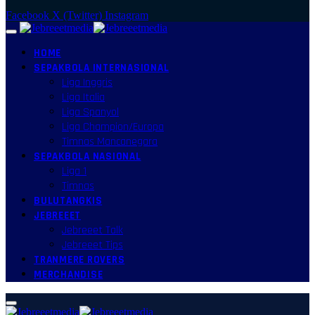
Facebook
X (Twitter)
Instagram
HOME
SEPAKBOLA INTERNASIONAL
Liga Inggris
Liga Italia
Liga Spanyol
Liga Champion/Europa
Timnas Mancanegara
SEPAKBOLA NASIONAL
Liga 1
Timnas
BULUTANGKIS
JEBREEET
Jebreeet Talk
Jebreeet Tips
TRANMERE ROVERS
MERCHANDISE