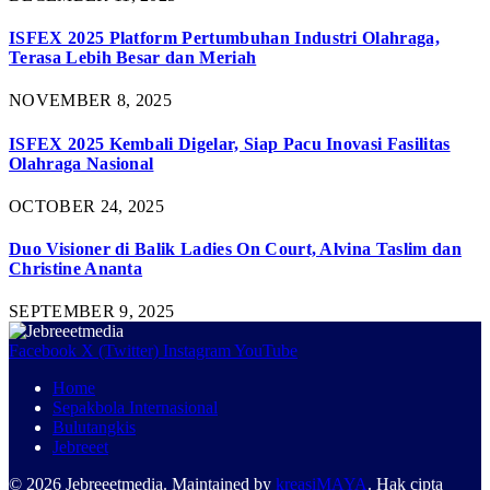
ISFEX 2025 Platform Pertumbuhan Industri Olahraga,
Terasa Lebih Besar dan Meriah
NOVEMBER 8, 2025
ISFEX 2025 Kembali Digelar, Siap Pacu Inovasi Fasilitas
Olahraga Nasional
OCTOBER 24, 2025
Duo Visioner di Balik Ladies On Court, Alvina Taslim dan
Christine Ananta
SEPTEMBER 9, 2025
Facebook
X (Twitter)
Instagram
YouTube
Home
Sepakbola Internasional
Bulutangkis
Jebreeet
© 2026 Jebreeetmedia. Maintained by
kreasiMAYA
. Hak cipta