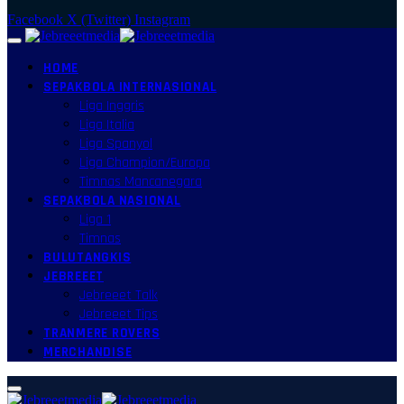
Facebook
X (Twitter)
Instagram
HOME
SEPAKBOLA INTERNASIONAL
Liga Inggris
Liga Italia
Liga Spanyol
Liga Champion/Europa
Timnas Mancanegara
SEPAKBOLA NASIONAL
Liga 1
Timnas
BULUTANGKIS
JEBREEET
Jebreeet Talk
Jebreeet Tips
TRANMERE ROVERS
MERCHANDISE