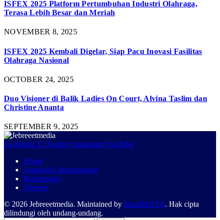
ISFEX 2025 Platform Pertumbuhan Industri Olahraga,
Terasa Lebih Besar dan Meriah
NOVEMBER 8, 2025
ISFEX 2025 Kembali Digelar, Siap Pacu Inovasi Fasilitas
Olahraga Nasional
OCTOBER 24, 2025
Duo Visioner di Balik Ladies On Court, Alvina Taslim dan
Christine Ananta
SEPTEMBER 9, 2025
Facebook
X (Twitter)
Instagram
YouTube
Home
Sepakbola Internasional
Bulutangkis
Jebreeet
© 2026 Jebreeetmedia. Maintained by
kreasiMAYA
. Hak cipta
dilindungi oleh undang-undang.