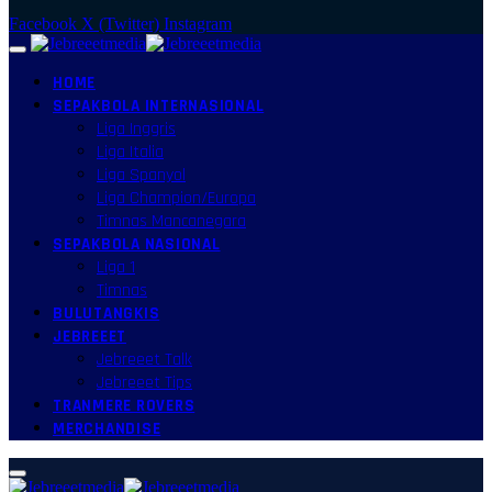
Facebook
X (Twitter)
Instagram
HOME
SEPAKBOLA INTERNASIONAL
Liga Inggris
Liga Italia
Liga Spanyol
Liga Champion/Europa
Timnas Mancanegara
SEPAKBOLA NASIONAL
Liga 1
Timnas
BULUTANGKIS
JEBREEET
Jebreeet Talk
Jebreeet Tips
TRANMERE ROVERS
MERCHANDISE