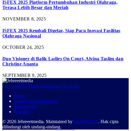
ISFEX 2025 Platform Pertumbuhan Industri Olahraga,
Terasa Lebih Besar dan Meriah
NOVEMBER 8, 2025
ISFEX 2025 Kembali Digelar, Siap Pacu Inovasi Fasilitas
Olahraga Nasional
OCTOBER 24, 2025
Duo Visioner di Balik Ladies On Court, Alvina Taslim dan
Christine Ananta
SEPTEMBER 9, 2025
Facebook
X (Twitter)
Instagram
YouTube
Home
Sepakbola Internasional
Bulutangkis
Jebreeet
© 2026 Jebreeetmedia. Maintained by
kreasiMAYA
. Hak cipta
dilindungi oleh undang-undang.