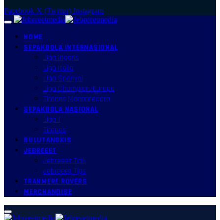
Facebook
X (Twitter)
Instagram
HOME
SEPAKBOLA INTERNASIONAL
Liga Inggris
Liga Italia
Liga Spanyol
Liga Champion/Europa
Timnas Mancanegara
SEPAKBOLA NASIONAL
Liga 1
Timnas
BULUTANGKIS
JEBREEET
Jebreeet Talk
Jebreeet Tips
TRANMERE ROVERS
MERCHANDISE