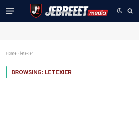
Home
»
letexier
BROWSING:
LETEXIER