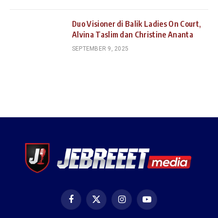
Duo Visioner di Balik Ladies On Court,
Alvina Taslim dan Christine Ananta
SEPTEMBER 9, 2025
Facebook
X
Instagram
YouTube
(Twitter)