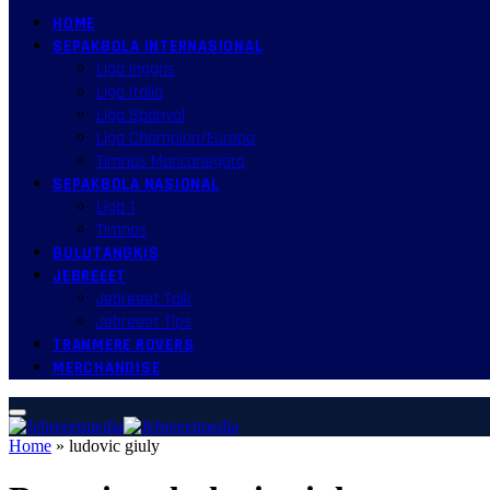
HOME
SEPAKBOLA INTERNASIONAL
Liga Inggris
Liga Italia
Liga Spanyol
Liga Champion/Europa
Timnas Mancanegara
SEPAKBOLA NASIONAL
Liga 1
Timnas
BULUTANGKIS
JEBREEET
Jebreeet Talk
Jebreeet Tips
TRANMERE ROVERS
MERCHANDISE
Home
»
ludovic giuly