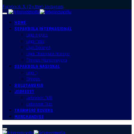
Facebook
X (Twitter)
Instagram
HOME
SEPAKBOLA INTERNASIONAL
Liga Inggris
Liga Italia
Liga Spanyol
Liga Champion/Europa
Timnas Mancanegara
SEPAKBOLA NASIONAL
Liga 1
Timnas
BULUTANGKIS
JEBREEET
Jebreeet Talk
Jebreeet Tips
TRANMERE ROVERS
MERCHANDISE