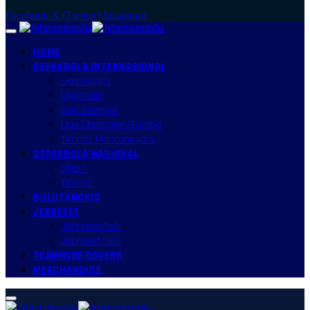
Facebook
X (Twitter)
Instagram
HOME
SEPAKBOLA INTERNASIONAL
Liga Inggris
Liga Italia
Liga Spanyol
Liga Champion/Europa
Timnas Mancanegara
SEPAKBOLA NASIONAL
Liga 1
Timnas
BULUTANGKIS
JEBREEET
Jebreeet Talk
Jebreeet Tips
TRANMERE ROVERS
MERCHANDISE