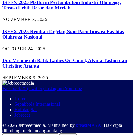
ISFEX 2025 Platform Pertumbuhan Industri Olahraga,
Terasa Lebih Besar dan Meriah
NOVEMBER 8, 2025
ISFEX 2025 Kembali Digelar, Siap Pacu Inovasi Fasilitas
Olahraga Nasional
OCTOBER 24, 2025
Duo Visioner di Balik Ladies On Court, Alvina Taslim dan
Christine Ananta
SEPTEMBER 9, 2025
Facebook
X (Twitter)
Instagram
YouTube
Home
Sepakbola Internasional
Bulutangkis
Jebreeet
© 2026 Jebreeetmedia. Maintained by
kreasiMAYA
. Hak cipta
dilindungi oleh undang-undang.