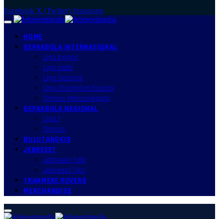
Facebook
X (Twitter)
Instagram
HOME
SEPAKBOLA INTERNASIONAL
Liga Inggris
Liga Italia
Liga Spanyol
Liga Champion/Europa
Timnas Mancanegara
SEPAKBOLA NASIONAL
Liga 1
Timnas
BULUTANGKIS
JEBREEET
Jebreeet Talk
Jebreeet Tips
TRANMERE ROVERS
MERCHANDISE