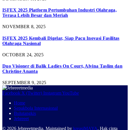
ISFEX 2025 Platform Pertumbuhan Industri Olahraga,
Terasa Lebih Besar dan Meriah
NOVEMBER 8, 2025
ISFEX 2025 Kembali Digelar, Siap Pacu Inovasi Fasilitas
Olahraga Nasional
OCTOBER 24, 2025
Duo Visioner di Balik Ladies On Court, Alvina Taslim dan
Christine Ananta
SEPTEMBER 9, 2025
Facebook
X (Twitter)
Instagram
YouTube
Home
Sepakbola Internasional
Bulutangkis
Jebreeet
© 2026 Jebreeetmedia. Maintained by
kreasiMAYA
. Hak cipta