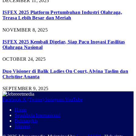
DECEMBER 11, 2025
ISFEX 2025 Platform Pertumbuhan Industri Olahraga,
Terasa Lebih Besar dan Meriah
NOVEMBER 8, 2025
ISFEX 2025 Kembali Digelar, Siap Pacu Inovasi Fasilitas
Olahraga Nasional
OCTOBER 24, 2025
Duo Visioner di Balik Ladies On Court, Alvina Taslim dan
Christine Ananta
SEPTEMBER 9, 2025
Facebook
X (Twitter)
Instagram
YouTube
Home
Sepakbola Internasional
Bulutangkis
Jebreeet