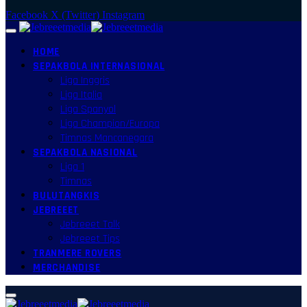
Facebook
X (Twitter)
Instagram
HOME
SEPAKBOLA INTERNASIONAL
Liga Inggris
Liga Italia
Liga Spanyol
Liga Champion/Europa
Timnas Mancanegara
SEPAKBOLA NASIONAL
Liga 1
Timnas
BULUTANGKIS
JEBREEET
Jebreeet Talk
Jebreeet Tips
TRANMERE ROVERS
MERCHANDISE