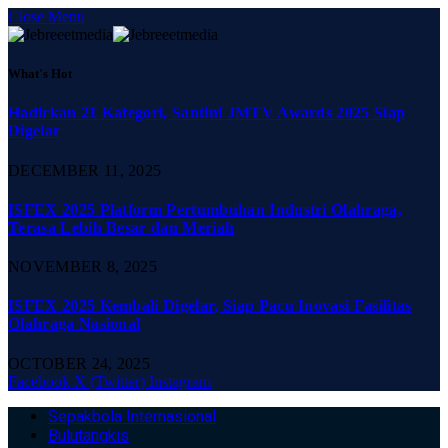
Close Menu
What's Hot
Hadirkan 21 Kategori, Santini JMTV Awards 2025 Siap
Digelar
DECEMBER 11, 2025
ISFEX 2025 Platform Pertumbuhan Industri Olahraga,
Terasa Lebih Besar dan Meriah
NOVEMBER 8, 2025
ISFEX 2025 Kembali Digelar, Siap Pacu Inovasi Fasilitas
Olahraga Nasional
OCTOBER 24, 2025
Facebook
X (Twitter)
Instagram
Sepakbola Internasional
Bulutangkis