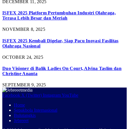
DECEMBER 11, 2025
ISFEX 2025 Platform Pertumbuhan Industri Olahraga,
Terasa Lebih Besar dan Meriah
NOVEMBER 8, 2025
ISFEX 2025 Kembali Digelar, Siap Pacu Inovasi Fasilitas
Olahraga Nasional
OCTOBER 24, 2025
Duo Visioner di Balik Ladies On Court, Alvina Taslim dan
Christine Ananta
SEPTEMBER 9, 2025
Facebook
X (Twitter)
Instagram
YouTube
Home
Sepakbola Internasional
Bulutangkis
Jebreeet