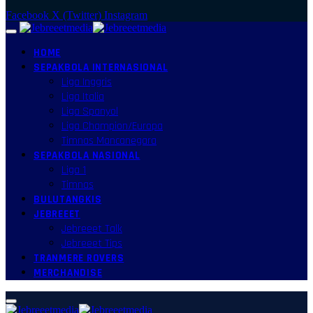
Facebook
X (Twitter)
Instagram
HOME
SEPAKBOLA INTERNASIONAL
Liga Inggris
Liga Italia
Liga Spanyol
Liga Champion/Europa
Timnas Mancanegara
SEPAKBOLA NASIONAL
Liga 1
Timnas
BULUTANGKIS
JEBREEET
Jebreeet Talk
Jebreeet Tips
TRANMERE ROVERS
MERCHANDISE