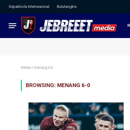
Sepakbola Internasional
Bulutangkis
Home
»
menang 6-0
BROWSING:
MENANG 6-0