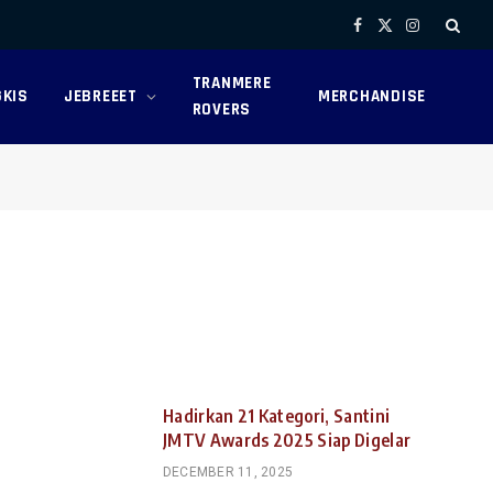
Facebook
X
Instagram
(Twitter)
TRANMERE
KIS
JEBREEET
MERCHANDISE
ROVERS
Hadirkan 21 Kategori, Santini
JMTV Awards 2025 Siap Digelar
DECEMBER 11, 2025