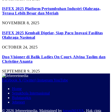
ISFEX 2025 Platform Pertumbuhan Industri Olahraga,
Terasa Lebih Besar dan Meriah
NOVEMBER 8, 2025
ISFEX 2025 Kembali Digelar, Siap Pacu Inovasi Fasilitas
Olahraga Nasional
OCTOBER 24, 2025
Duo Visioner di Balik Ladies On Court, Alvina Taslim dan
Christine Ananta
SEPTEMBER 9, 2025
Facebook
X (Twitter)
Instagram
YouTube
Home
Sepakbola Internasional
Bulutangkis
Jebreeet
© 2026 Jebreeetmedia. Maintained by
kreasiMAYA
. Hak cipta