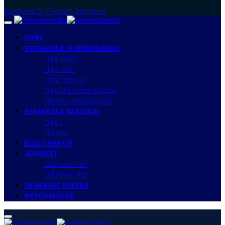
Facebook
X (Twitter)
Instagram
HOME
SEPAKBOLA INTERNASIONAL
Liga Inggris
Liga Italia
Liga Spanyol
Liga Champion/Europa
Timnas Mancanegara
SEPAKBOLA NASIONAL
Liga 1
Timnas
BULUTANGKIS
JEBREEET
Jebreeet Talk
Jebreeet Tips
TRANMERE ROVERS
MERCHANDISE