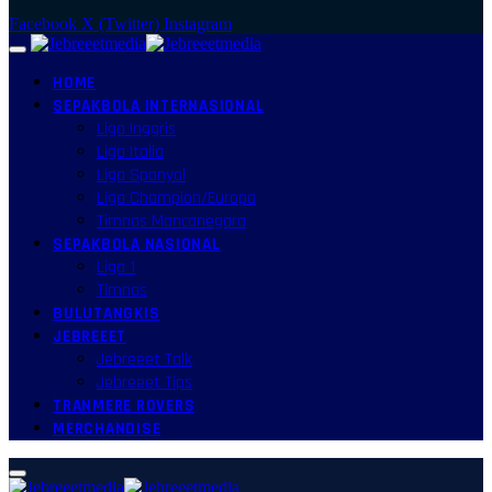
Facebook
X (Twitter)
Instagram
HOME
SEPAKBOLA INTERNASIONAL
Liga Inggris
Liga Italia
Liga Spanyol
Liga Champion/Europa
Timnas Mancanegara
SEPAKBOLA NASIONAL
Liga 1
Timnas
BULUTANGKIS
JEBREEET
Jebreeet Talk
Jebreeet Tips
TRANMERE ROVERS
MERCHANDISE