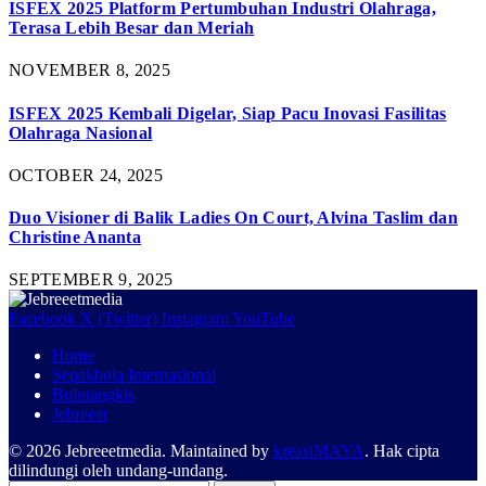
ISFEX 2025 Platform Pertumbuhan Industri Olahraga,
Terasa Lebih Besar dan Meriah
NOVEMBER 8, 2025
ISFEX 2025 Kembali Digelar, Siap Pacu Inovasi Fasilitas
Olahraga Nasional
OCTOBER 24, 2025
Duo Visioner di Balik Ladies On Court, Alvina Taslim dan
Christine Ananta
SEPTEMBER 9, 2025
Facebook
X (Twitter)
Instagram
YouTube
Home
Sepakbola Internasional
Bulutangkis
Jebreeet
© 2026 Jebreeetmedia. Maintained by
kreasiMAYA
. Hak cipta
dilindungi oleh undang-undang.