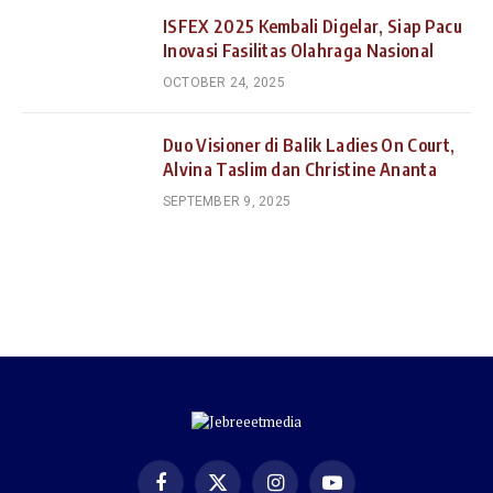
ISFEX 2025 Kembali Digelar, Siap Pacu
Inovasi Fasilitas Olahraga Nasional
OCTOBER 24, 2025
Duo Visioner di Balik Ladies On Court,
Alvina Taslim dan Christine Ananta
SEPTEMBER 9, 2025
Facebook
X
Instagram
YouTube