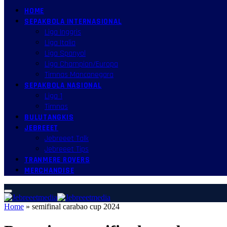
HOME
SEPAKBOLA INTERNASIONAL
Liga Inggris
Liga Italia
Liga Spanyol
Liga Champion/Europa
Timnas Mancanegara
SEPAKBOLA NASIONAL
Liga 1
Timnas
BULUTANGKIS
JEBREEET
Jebreeet Talk
Jebreeet Tips
TRANMERE ROVERS
MERCHANDISE
Home
»
semifinal carabao cup 2024