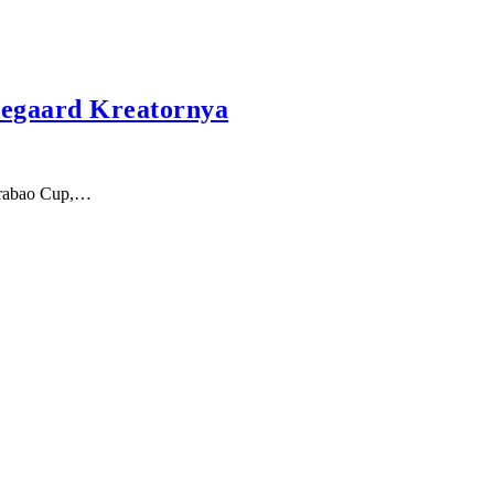
Odegaard Kreatornya
Carabao Cup,…