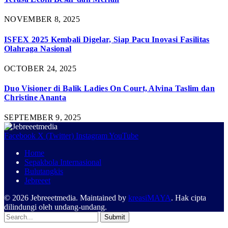
NOVEMBER 8, 2025
ISFEX 2025 Kembali Digelar, Siap Pacu Inovasi Fasilitas
Olahraga Nasional
OCTOBER 24, 2025
Duo Visioner di Balik Ladies On Court, Alvina Taslim dan
Christine Ananta
SEPTEMBER 9, 2025
Facebook
X (Twitter)
Instagram
YouTube
Home
Sepakbola Internasional
Bulutangkis
Jebreeet
© 2026 Jebreeetmedia. Maintained by
kreasiMAYA
. Hak cipta
dilindungi oleh undang-undang.
Submit