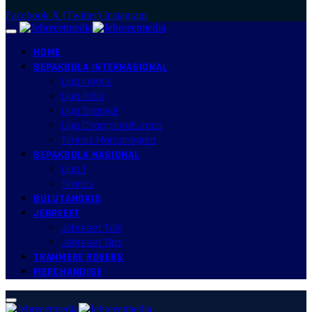
Facebook
X (Twitter)
Instagram
HOME
SEPAKBOLA INTERNASIONAL
Liga Inggris
Liga Italia
Liga Spanyol
Liga Champion/Europa
Timnas Mancanegara
SEPAKBOLA NASIONAL
Liga 1
Timnas
BULUTANGKIS
JEBREEET
Jebreeet Talk
Jebreeet Tips
TRANMERE ROVERS
MERCHANDISE