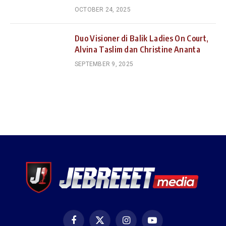
OCTOBER 24, 2025
Duo Visioner di Balik Ladies On Court,
Alvina Taslim dan Christine Ananta
SEPTEMBER 9, 2025
Facebook
X
Instagram
YouTube