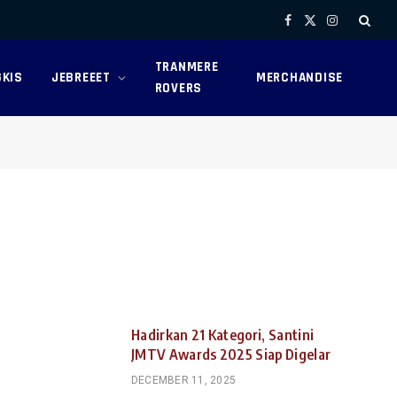
Facebook
X
Instagram
(Twitter)
TRANMERE
KIS
JEBREEET
MERCHANDISE
ROVERS
Hadirkan 21 Kategori, Santini
JMTV Awards 2025 Siap Digelar
DECEMBER 11, 2025