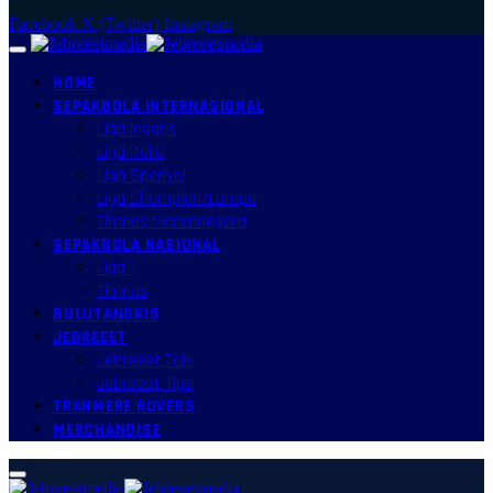
Facebook
X (Twitter)
Instagram
HOME
SEPAKBOLA INTERNASIONAL
Liga Inggris
Liga Italia
Liga Spanyol
Liga Champion/Europa
Timnas Mancanegara
SEPAKBOLA NASIONAL
Liga 1
Timnas
BULUTANGKIS
JEBREEET
Jebreeet Talk
Jebreeet Tips
TRANMERE ROVERS
MERCHANDISE