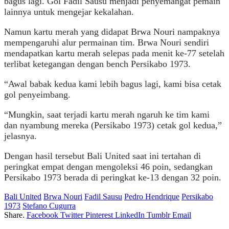
bagus lagi. Gol Fadil Sausu menjadi penyemangat pemain
lainnya untuk mengejar kekalahan.
Namun kartu merah yang didapat Brwa Nouri nampaknya
mempengaruhi alur permainan tim. Brwa Nouri sendiri
mendapatkan kartu merah selepas pada menit ke-77 setelah
terlibat ketegangan dengan bench Persikabo 1973.
“Awal babak kedua kami lebih bagus lagi, kami bisa cetak
gol penyeimbang.
“Mungkin, saat terjadi kartu merah ngaruh ke tim kami
dan nyambung mereka (Persikabo 1973) cetak gol kedua,”
jelasnya.
Dengan hasil tersebut Bali United saat ini tertahan di
peringkat empat dengan mengoleksi 46 poin, sedangkan
Persikabo 1973 berada di peringkat ke-13 dengan 32 poin.
Bali United
Brwa Nouri
Fadil Sausu
Pedro Hendrique
Persikabo
1973
Stefano Cugurra
Share.
Facebook
Twitter
Pinterest
LinkedIn
Tumblr
Email