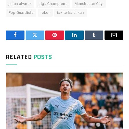
julian alvarez
Liga Champions
Manchester City
Pep Guardiola
rekor
tak terkalahkan
Facebook
Twitter
Pinterest
LinkedIn
Tumblr
Email
RELATED
POSTS