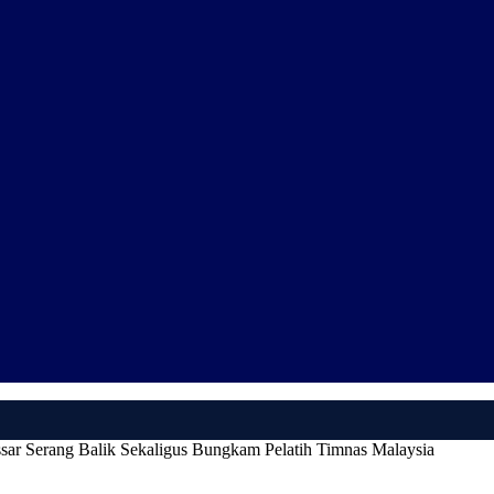
sar Serang Balik Sekaligus Bungkam Pelatih Timnas Malaysia