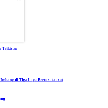
)
r
Tajikistan
mbang di Tiga Laga Berturut-turut
ang