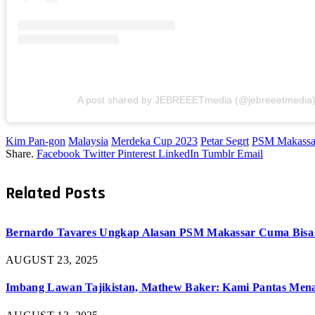
A post shared by JEBREEETmedia (@jebreeetmedia
Kim Pan-gon
Malaysia
Merdeka Cup 2023
Petar Segrt
PSM Makassa
Share.
Facebook
Twitter
Pinterest
LinkedIn
Tumblr
Email
Related
Posts
Bernardo Tavares Ungkap Alasan PSM Makassar Cuma Bisa I
AUGUST 23, 2025
Imbang Lawan Tajikistan, Mathew Baker: Kami Pantas Men