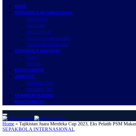
HOME
SEPAKBOLA INTERNASIONAL
Liga Inggris
Liga Italia
Liga Spanyol
Liga Champion/Europa
Timnas Mancanegara
SEPAKBOLA NASIONAL
Liga 1
Timnas
BULUTANGKIS
JEBREEET
Jebreeet Talk
Jebreeet Tips
TRANMERE ROVERS
MERCHANDISE
Home
»
Tajikistan Juara Merdeka Cup 2023, Eks Pelatih PSM Makas
SEPAKBOLA INTERNASIONAL