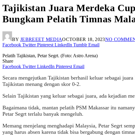
Tajikistan Juara Merdeka Cup
Bungkam Pelatih Timnas Mala
BY
JEBREEET MEDIA
OCTOBER 18, 2023
NO COMME
Facebook
Twitter
Pinterest
LinkedIn
Tumblr
Email
Pelatih Tajikistan, Petar Segrt. (Foto: Astro Arena)
Share
Facebook
Twitter
LinkedIn
Pinterest
Email
Secara mengejutkan Tajikistan berhasil keluar sebagai jua
Tajikistan menang dengan skor 0-2.
Selain Tajikistan yang keluar sebagai juara, ada kejadian men
Bagaimana tidak, mantan pelatih PSM Makassar itu namanya 
Petar Segrt terlalu banyak mengeluh.
Memang menjelang menghadapi Malaysia, Petar Segrt sempa
yang harus absen karena tidak bisa bergabung dengan timnas