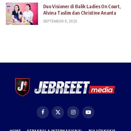
Duo Visioner di Balik Ladies On Court,
Alvina Taslim dan Christine Ananta
SEPTEMBER 9, 2025
Facebook
X
Instagram
YouTube
(Twitter)
HOME
SEPAKBOLA INTERNASIONAL
BULUTANGKIS