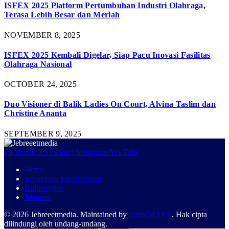
ISFEX 2025 Platform Pertumbuhan Industri Olahraga,
Terasa Lebih Besar dan Meriah
NOVEMBER 8, 2025
ISFEX 2025 Kembali Digelar, Siap Pacu Inovasi Fasilitas
Olahraga Nasional
OCTOBER 24, 2025
Duo Visioner di Balik Ladies On Court, Alvina Taslim dan
Christine Ananta
SEPTEMBER 9, 2025
Facebook
X (Twitter)
Instagram
YouTube
Home
Sepakbola Internasional
Bulutangkis
Jebreeet
© 2026 Jebreeetmedia. Maintained by
kreasiMAYA
. Hak cipta
dilindungi oleh undang-undang.