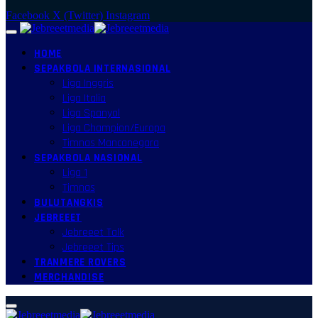
Facebook
X (Twitter)
Instagram
HOME
SEPAKBOLA INTERNASIONAL
Liga Inggris
Liga Italia
Liga Spanyol
Liga Champion/Europa
Timnas Mancanegara
SEPAKBOLA NASIONAL
Liga 1
Timnas
BULUTANGKIS
JEBREEET
Jebreeet Talk
Jebreeet Tips
TRANMERE ROVERS
MERCHANDISE