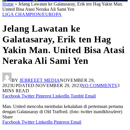
Home
»
Jelang Lawatan ke Galatasaray, Erik ten Hag Yakin Man.
United Bisa Atasi Neraka Ali Sami Yen
LIGA CHAMPION/EUROPA
Jelang Lawatan ke
Galatasaray, Erik ten Hag
Yakin Man. United Bisa Atasi
Neraka Ali Sami Yen
BY
JEBREEET MEDIA
NOVEMBER 29,
2023
UPDATED:
NOVEMBER 29, 2023
NO COMMENTS
3
MINS READ
Facebook
Twitter
Pinterest
LinkedIn
Tumblr
Email
Man. United mencoba membalas kekalahan di pertemuan pertama
dengan Galatasaray di Old Trafford. (foto: twitter inandkbzszlere)
Share
Facebook
Twitter
LinkedIn
Pinterest
Email