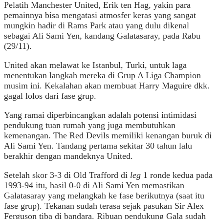
Pelatih Manchester United, Erik ten Hag, yakin para
pemainnya bisa mengatasi atmosfer keras yang sangat
mungkin hadir di Rams Park atau yang dulu dikenal
sebagai Ali Sami Yen, kandang Galatasaray, pada Rabu
(29/11).
United akan melawat ke Istanbul, Turki, untuk laga
menentukan langkah mereka di Grup A Liga Champion
musim ini. Kekalahan akan membuat Harry Maguire dkk.
gagal lolos dari fase grup.
Yang ramai diperbincangkan adalah potensi intimidasi
pendukung tuan rumah yang juga membutuhkan
kemenangan. The Red Devils memiliki kenangan buruk di
Ali Sami Yen. Tandang pertama sekitar 30 tahun lalu
berakhir dengan mandeknya United.
Setelah skor 3-3 di Old Trafford di
leg
1 ronde kedua pada
1993-94 itu, hasil 0-0 di Ali Sami Yen memastikan
Galatasaray yang melangkah ke fase berikutnya (saat itu
fase grup). Tekanan sudah terasa sejak pasukan Sir Alex
Ferguson tiba di bandara. Ribuan pendukung Gala sudah