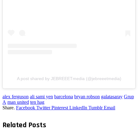
A post shared by JEBREEETmedia (@jebreeetmedia)
alex ferguson
ali sami yen
barcelona
bryan robson
galatasaray
Grup
A
man united
ten hag
Share.
Facebook
Twitter
Pinterest
LinkedIn
Tumblr
Email
Related
Posts