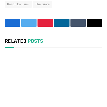
Randhika Jamil
The Juara
Facebook
Twitter
Pinterest
LinkedIn
Tumblr
Email
RELATED
POSTS