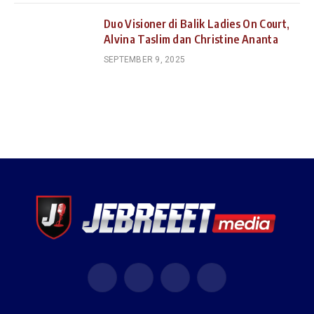
Duo Visioner di Balik Ladies On Court,
Alvina Taslim dan Christine Ananta
SEPTEMBER 9, 2025
Facebook
X
Instagram
YouTube
(Twitter)