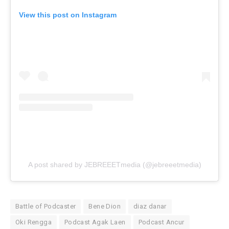
View this post on Instagram
A post shared by JEBREEETmedia (@jebreeetmedia)
Battle of Podcaster
Bene Dion
diaz danar
Oki Rengga
Podcast Agak Laen
Podcast Ancur