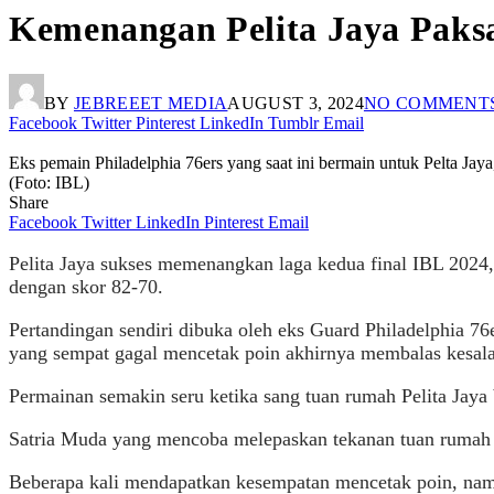
Kemenangan Pelita Jaya Paks
BY
JEBREEET MEDIA
AUGUST 3, 2024
NO COMMENT
Facebook
Twitter
Pinterest
LinkedIn
Tumblr
Email
Eks pemain Philadelphia 76ers yang saat ini bermain untuk Pelta Ja
(Foto: IBL)
Share
Facebook
Twitter
LinkedIn
Pinterest
Email
Pelita Jaya sukses memenangkan laga kedua final IBL 2024
dengan skor 82-70.
Pertandingan sendiri dibuka oleh eks Guard Philadelphia 76
yang sempat gagal mencetak poin akhirnya membalas kesa
Permainan semakin seru ketika sang tuan rumah Pelita Jaya
Satria Muda yang mencoba melepaskan tekanan tuan rumah ju
Beberapa kali mendapatkan kesempatan mencetak poin, n