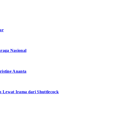
ar
hraga Nasional
ristine Ananta
n Lewat Irama dari Shuttlecock