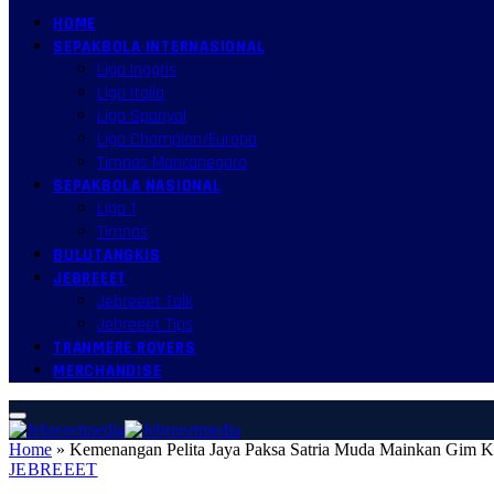
HOME
SEPAKBOLA INTERNASIONAL
Liga Inggris
Liga Italia
Liga Spanyol
Liga Champion/Europa
Timnas Mancanegara
SEPAKBOLA NASIONAL
Liga 1
Timnas
BULUTANGKIS
JEBREEET
Jebreeet Talk
Jebreeet Tips
TRANMERE ROVERS
MERCHANDISE
Home
»
Kemenangan Pelita Jaya Paksa Satria Muda Mainkan Gim Ke
JEBREEET