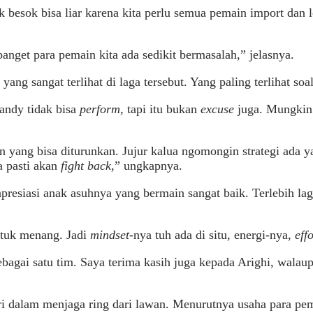
ak besok bisa liar karena kita perlu semua pemain import dan l
 banget para pemain kita ada sedikit bermasalah,” jelasnya.
g sangat terlihat di laga tersebut. Yang paling terlihat soal
Sandy tidak bisa
perform
, tapi itu bukan
excuse
juga. Mungkin 
yang bisa diturunkan. Jujur kalua ngomongin strategi ada 
a pasti akan
fight back
,” ungkapnya.
gapresiasi anak asuhnya yang bermain sangat baik. Terlebih l
untuk menang. Jadi
mindset
-nya tuh ada di situ, energi-nya,
effo
bagai satu tim. Saya terima kasih juga kepada Arighi, walau
ri dalam menjaga ring dari lawan. Menurutnya usaha para pe