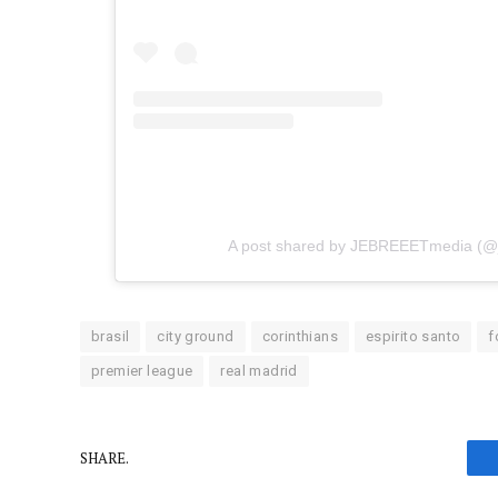
A post shared by JEBREEETmedia (@
brasil
city ground
corinthians
espirito santo
f
premier league
real madrid
SHARE.