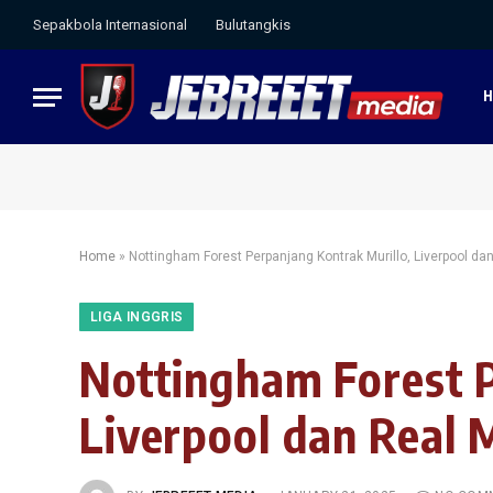
Sepakbola Internasional
Bulutangkis
Home
»
Nottingham Forest Perpanjang Kontrak Murillo, Liverpool dan 
LIGA INGGRIS
Nottingham Forest P
Liverpool dan Real M