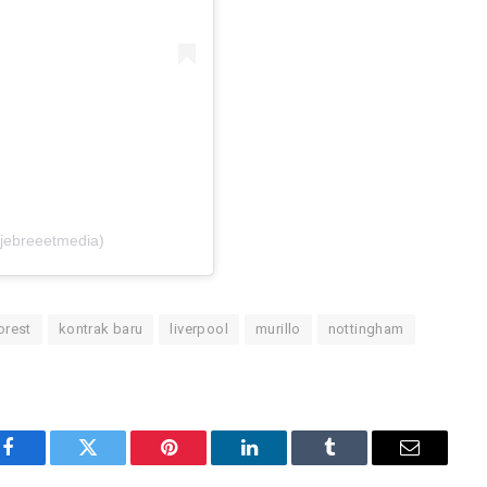
jebreeetmedia)
orest
kontrak baru
liverpool
murillo
nottingham
Facebook
Twitter
Pinterest
LinkedIn
Tumblr
Email