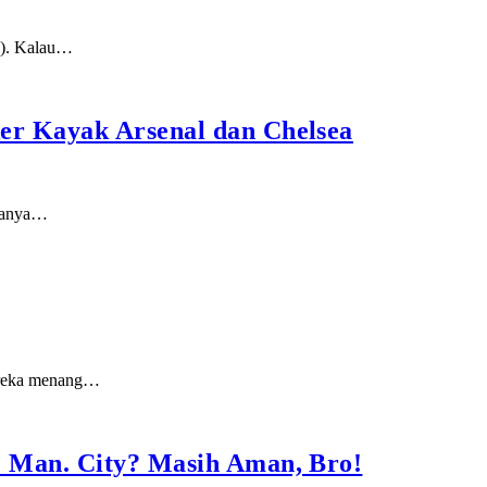
/1). Kalau…
er Kayak Arsenal dan Chelsea
amanya…
Mereka menang…
… Man. City? Masih Aman, Bro!