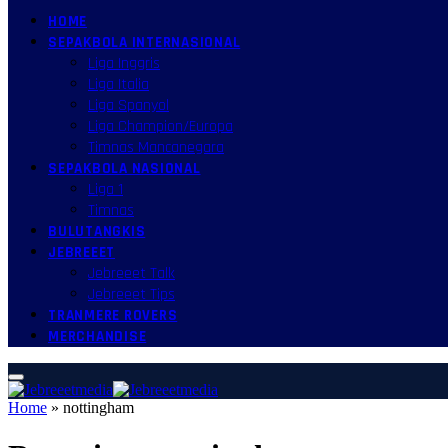
HOME
SEPAKBOLA INTERNASIONAL
Liga Inggris
Liga Italia
Liga Spanyol
Liga Champion/Europa
Timnas Mancanegara
SEPAKBOLA NASIONAL
Liga 1
Timnas
BULUTANGKIS
JEBREEET
Jebreeet Talk
Jebreeet Tips
TRANMERE ROVERS
MERCHANDISE
Home
»
nottingham