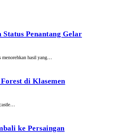
n Status Penantang Gelar
rs menorehkan hasil yang…
 Forest di Klasemen
wcastle…
mbali ke Persaingan