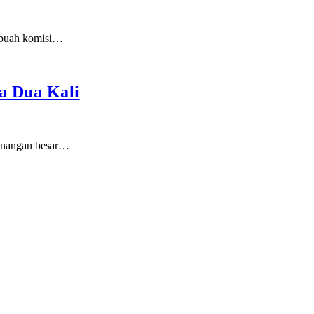
sebuah komisi…
ra Dua Kali
menangan besar…