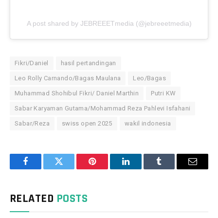
A post shared by JEBREEETmedia (@jebreeetmedia)
Fikri/Daniel
hasil pertandingan
Leo Rolly Carnando/Bagas Maulana
Leo/Bagas
Muhammad Shohibul Fikri/ Daniel Marthin
Putri KW
Sabar Karyaman Gutama/Mohammad Reza Pahlevi Isfahani
Sabar/Reza
swiss open 2025
wakil indonesia
Facebook
Twitter
Pinterest
LinkedIn
Tumblr
Email
RELATED
POSTS