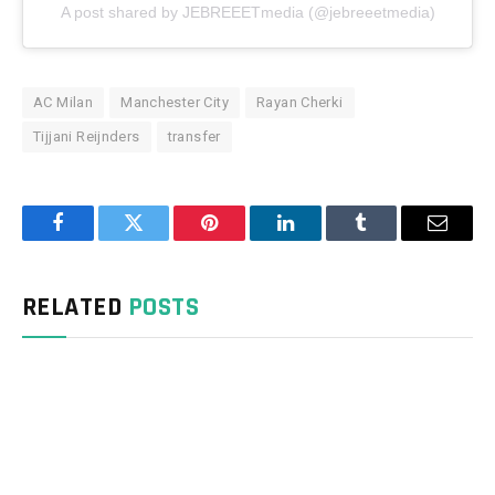
A post shared by JEBREEETmedia (@jebreeetmedia)
AC Milan
Manchester City
Rayan Cherki
Tijjani Reijnders
transfer
Facebook
Twitter
Pinterest
LinkedIn
Tumblr
Email
RELATED
POSTS