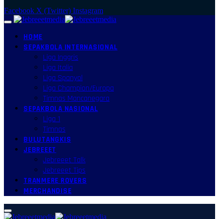
Facebook
X (Twitter)
Instagram
HOME
SEPAKBOLA INTERNASIONAL
Liga Inggris
Liga Italia
Liga Spanyol
Liga Champion/Europa
Timnas Mancanegara
SEPAKBOLA NASIONAL
Liga 1
Timnas
BULUTANGKIS
JEBREEET
Jebreeet Talk
Jebreeet Tips
TRANMERE ROVERS
MERCHANDISE