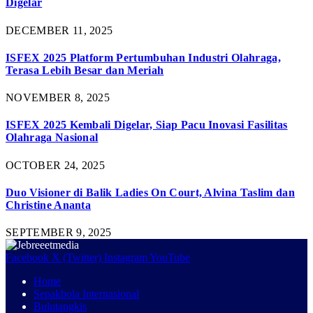
Digelar
DECEMBER 11, 2025
ISFEX 2025 Platform Pertumbuhan Industri Olahraga,
Terasa Lebih Besar dan Meriah
NOVEMBER 8, 2025
ISFEX 2025 Kembali Digelar, Siap Pacu Inovasi Fasilitas
Olahraga Nasional
OCTOBER 24, 2025
Duo Visioner di Balik Ladies On Court, Alvina Taslim dan
Christine Ananta
SEPTEMBER 9, 2025
Facebook
X (Twitter)
Instagram
YouTube
Home
Sepakbola Internasional
Bulutangkis