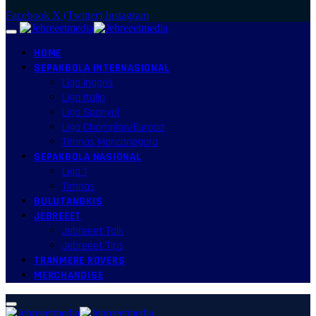
Facebook
X (Twitter)
Instagram
HOME
SEPAKBOLA INTERNASIONAL
Liga Inggris
Liga Italia
Liga Spanyol
Liga Champion/Europa
Timnas Mancanegara
SEPAKBOLA NASIONAL
Liga 1
Timnas
BULUTANGKIS
JEBREEET
Jebreeet Talk
Jebreeet Tips
TRANMERE ROVERS
MERCHANDISE