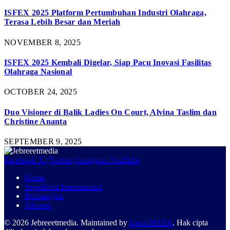
ISFEX 2025 Platform Pertumbuhan Industri Olahraga,
Terasa Lebih Besar dan Meriah
NOVEMBER 8, 2025
ISFEX 2025 Kembali Digelar, Siap Pacu Inovasi Fasilitas
Olahraga Nasional
OCTOBER 24, 2025
Duo Visioner di Balik Ladies On Court, Alvina Taslim dan
Christine Ananta
SEPTEMBER 9, 2025
Facebook
X (Twitter)
Instagram
YouTube
Home
Sepakbola Internasional
Bulutangkis
Jebreeet
© 2026 Jebreeetmedia. Maintained by
kreasiMAYA
. Hak cipta