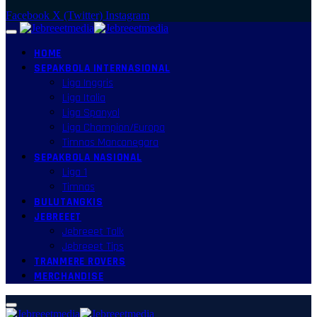
Facebook
X (Twitter)
Instagram
HOME
SEPAKBOLA INTERNASIONAL
Liga Inggris
Liga Italia
Liga Spanyol
Liga Champion/Europa
Timnas Mancanegara
SEPAKBOLA NASIONAL
Liga 1
Timnas
BULUTANGKIS
JEBREEET
Jebreeet Talk
Jebreeet Tips
TRANMERE ROVERS
MERCHANDISE