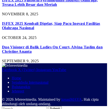
ISFEX 2025 Platform Pertumbuhan Industri Olahraga,
Terasa Lebih Besar dan Meriah
NOVEMBER 8, 2025
ISFEX 2025 Kembali Digelar, Siap Pacu Inovasi Fasilitas
Olahraga Nasional
OCTOBER 24, 2025
Duo Visioner di Balik Ladies On Court, Alvina Taslim dan
Christine Ananta
SEPTEMBER 9, 2025
Facebook
X (Twitter)
Instagram
YouTube
Home
Sepakbola Internasional
Bulutangkis
Jebreeet
© 2026 Jebreeetmedia. Maintained by
kreasiMAYA
. Hak cipta
dilindungi oleh undang-undang.
Submit