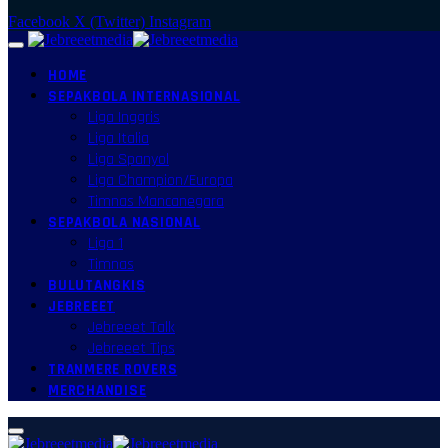
Facebook
X (Twitter)
Instagram
HOME
SEPAKBOLA INTERNASIONAL
Liga Inggris
Liga Italia
Liga Spanyol
Liga Champion/Europa
Timnas Mancanegara
SEPAKBOLA NASIONAL
Liga 1
Timnas
BULUTANGKIS
JEBREEET
Jebreeet Talk
Jebreeet Tips
TRANMERE ROVERS
MERCHANDISE